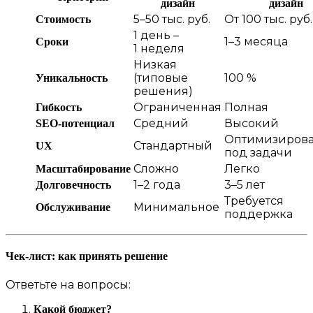
дизайн
дизайн
5–50 тыс. руб.
От 100 тыс. руб.
Стоимость
1 день –
1–3 месяца
Сроки
1 неделя
Низкая
(типовые
100 %
Уникальность
решения)
Ограниченная
Полная
Гибкость
Средний
Высокий
SEO‑потенциал
Оптимизиров
Стандартный
UX
под задачи
Сложно
Легко
Масштабирование
1–2 года
3–5 лет
Долговечность
Требуется
Минимальное
Обслуживание
поддержка
Чек‑лист: как принять решение
Ответьте на вопросы:
Какой бюджет?