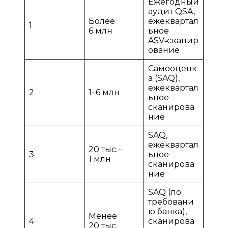
Ежегодный
аудит QSA,
Более
ежеквартал
1
6 млн
ьное
ASV‑сканир
ование
Самооценк
а (SAQ),
ежеквартал
2
1–6 млн
ьное
сканирова
ние
SAQ,
ежеквартал
20 тыс.–
3
ьное
1 млн
сканирова
ние
SAQ (по
требовани
ю банка),
Менее
4
сканирова
20 тыс.